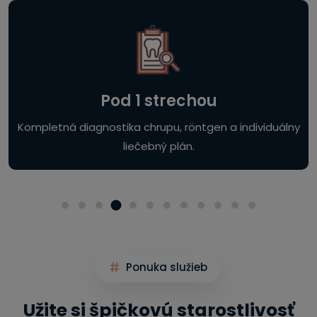
Pod 1 strechou
Kompletná diagnostika chrupu, röntgen a individuálny
liečebný plán.
Ponuka služieb
Užite si špičkovú starostlivosť