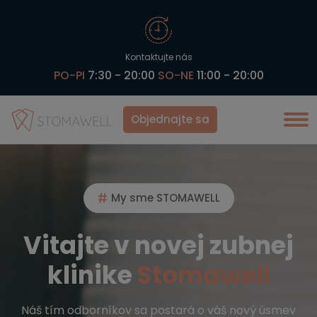
Kontaktujte nás
PO-PI
7:30 - 20:00
SO-NE
11:00 - 20:00
Objednajte sa
My sme STOMAWELL
Vitajte v novej zubnej
klinike
Stomawell
Náš tím odborníkov sa postará o váš nový úsmev