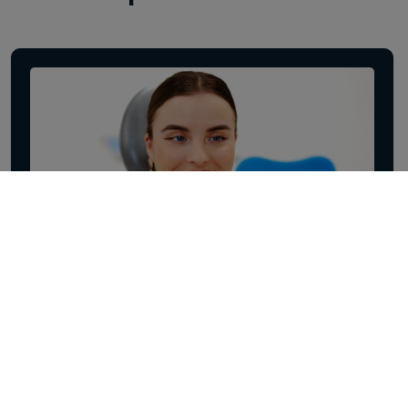
Estetika zubov
Moderné riešenia kozmetickej stomatológie