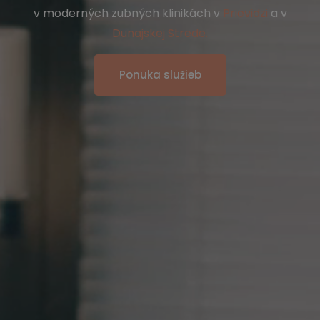
v moderných zubných klinikách v
Prievidzi
a v
Dunajskej Strede.
Ponuka služieb