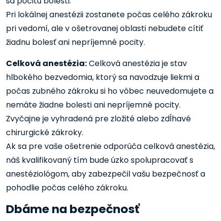
sa pocitu bolesti.
Pri lokálnej anestézii zostanete počas celého zákroku
pri vedomí, ale v ošetrovanej oblasti nebudete cítiť
žiadnu bolesť ani nepríjemné pocity.
Celková anestézia:
Celková anestézia je stav
hlbokého bezvedomia, ktorý sa navodzuje liekmi a
počas zubného zákroku si ho vôbec neuvedomujete a
nemáte žiadne bolesti ani nepríjemné pocity.
Zvyčajne je vyhradená pre zložité alebo zdĺhavé
chirurgické zákroky.
Ak sa pre vaše ošetrenie odporúča celková anestézia,
náš kvalifikovaný tím bude úzko spolupracovať s
anestéziológom, aby zabezpečil vašu bezpečnosť a
pohodlie počas celého zákroku.
‍Dbáme na bezpečnosť