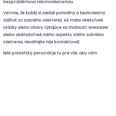
bezproblémovú rekonvalescenciu.
Veríme, že každý si zaslúži pohodlný a bezbolestný
zážitok zo zubného ošetrenia. Ak máte akékoľvek
otázky alebo obavy týkajúce sa možností anestézie
alebo akéhokoľvek iného aspektu vášho zubného
ošetrenia, neváhajte nás kontaktovať.
Náš priateľský personál je tu pre vás, aby vám
pomohol a poskytol informácie, ktoré potrebujete na
to, aby ste sa mohli informovane rozhodnúť o svojom
ústnom zdraví. Naplánujte si schôdzku ešte dnes a
dovoľte nám, aby sme sa postarali o vaše zubné
potreby s maximálnou starostlivosťou a súcitom.